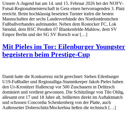
Unsere A-Jugend hat am 14. und 15. Februar 2026 bei der NOFV-
Futsal-Regionalmeisterschaft in Gera einen hervorragenden 3. Platz
erreicht. Beim hochklassig besetzten Turnier trafen die besten
Mannschaften der sechs Landesverbände des Nordostdeutschen
Fußballverbandes aufeinander. Neben dem Rostocker FC, Lok
Stendal, dem BSC Preußen 07 Blankenfelde-Mahlow, dem SV
Empor Berlin und der SG SV Borsch war […]
Mit Pieles im Tor: Eilenburger Youngster
begeistern beim Prestige-Cup
Damit hatte die Konkurrenz nicht gerechnet: Sieben Eilenburger
U19-Fußballer und Regionalliga-Stammkeeper Jakob Pieles haben
den Ur-Krostitzer Hallencup vor 500 Zuschauern in Delitzsch
dominiert und verdient gewonnen. Die Schützlinge von Tilo Ohlig,
allesamt erst 17 und 18 Jahre alt, brillierten direkt im Auftaktmatch
und schossen Concordia Schenkenberg von der Platte, auch
Außenseiter Doberschütz/Mockrehna ließen die technisch […]