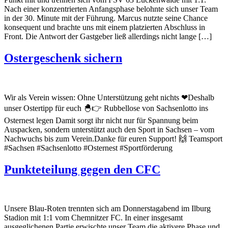
Nach einer konzentrierten Anfangsphase belohnte sich unser Team
in der 30. Minute mit der Führung. Marcus nutzte seine Chance
konsequent und brachte uns mit einem platzierten Abschluss in
Front. Die Antwort der Gastgeber ließ allerdings nicht lange […]
Ostergeschenk sichern
Wir als Verein wissen: Ohne Unterstützung geht nichts ❤Deshalb
unser Ostertipp für euch 🐣👉 Rubbellose von Sachsenlotto ins
Osternest legen Damit sorgt ihr nicht nur für Spannung beim
Auspacken, sondern unterstützt auch den Sport in Sachsen – vom
Nachwuchs bis zum Verein.Danke für euren Support! 🙌 Teamsport
#Sachsen #Sachsenlotto #Osternest #Sportförderung
Punkteteilung gegen den CFC
Unsere Blau-Roten trennten sich am Donnerstagabend im Ilburg
Stadion mit 1:1 vom Chemnitzer FC. In einer insgesamt
ausgeglichenen Partie erwischte unser Team die aktivere Phase und